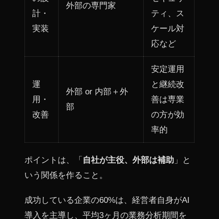
外部の専門家
計・
ティ、ス
実装
ケール対
応など
安定運用
運
と継続改
外部 or 内部＋外
用・
善は専業
部
改善
の方が効
率的
ポイントは、「
自社が主役、外部は補助
」と
いう関係を作ること。
成功している企業の60%は、経営者自身がAI
導入を主導し、平均3ヶ月の業務分析期間を