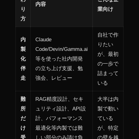
内容
り
業向け
方
自社で作
内
Claude
りたい
製
Code/Devin/Gamma.ai
が、最初
化
等を使った社内開発
の一歩で
伴
の立ち上げ支援、勉
詰まって
走
強会、レビュー
いる
難
RAG精度設計、セキ
大半は内
所
ュリティ設計、API設
製で動い
だ
計、パフォーマンス
ている
け
最適化等内製では難
が、特定
受
しい部分のみ請け負
の壁を越