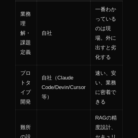
一番わか
業務
っている
理
のは現
解・
自社
場。外に
課題
出すと劣
定義
化する
プロ
速い、安
自社（Claude
トタ
い、業務
Code/Devin/Cursor
イプ
に密着で
等）
開発
きる
RAGの精
難所
度設計、
の設
セキュリ