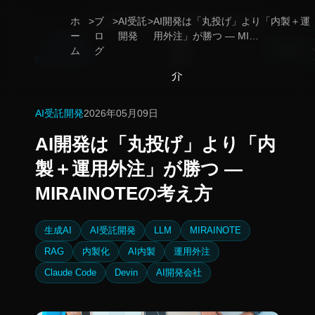
ホ
ブ
AI受託
AI開発は「丸投げ」より「内製＋運
Home
Services
事
ブ
News
Contact
ー
ロ
開発
用外注」が勝つ — MI…
例
ロ
ム
グ
紹
グ
介
AI受託開発
2026年05月09日
AI開発は「丸投げ」より「内
製＋運用外注」が勝つ —
MIRAINOTEの考え方
生成AI
AI受託開発
LLM
MIRAINOTE
RAG
内製化
AI内製
運用外注
Claude Code
Devin
AI開発会社