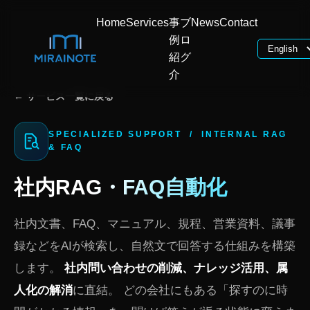
Home
Services
事
ブ
News
Contact
例
ロ
紹
グ
介
← サービス一覧に戻る
SPECIALIZED SUPPORT / INTERNAL RAG
& FAQ
社内RAG・FAQ自動化
社内文書、FAQ、マニュアル、規程、営業資料、議事
録などをAIが検索し、自然文で回答する仕組みを構築
します。
社内問い合わせの削減、ナレッジ活用、属
人化の解消
に直結。 どの会社にもある「探すのに時